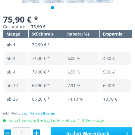
75,90 € *
Gesamtpreis:
75,90 €
Menge
Stückpreis
Rabatt (%)
Ersparnis
ab
1
75,90 € *
ab
2
71,30 € *
6,06 %
4,60 €
ab
4
70,90 € *
6,59 %
5,00 €
ab
10
69,90 € *
7,91 %
6,00 €
ab
20
65,20 € *
14,10 %
10,70 €
inkl. MwSt.
zzgl. Versandkosten
Sofort versandfertig, Lieferzeit ca. 1-3 Werktage
In den
Warenkorb