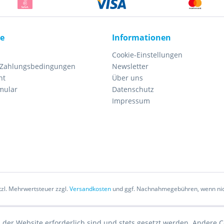
ce
Informationen
Cookie-Einstellungen
 Zahlungsbedingungen
Newsletter
ht
Über uns
mular
Datenschutz
Impressum
etzl. Mehrwertsteuer zzgl.
Versandkosten
und ggf. Nachnahmegebühren, wenn nic
 der Website erforderlich sind und stets gesetzt werden. Andere C