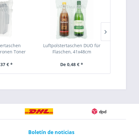
tertaschen
Luftpolstertaschen DUO für
Luftpolster
ronen Toner
Flaschen, 41x48cm
Laptop Tablet
37cm
,37 € *
De 0,48 € *
0,
Boletín de noticias