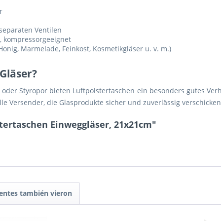
r
separaten Ventilen
), kompressorgeeignet
nig, Marmelade, Feinkost, Kosmetikgläser u. v. m.)
Gläser?
al oder Styropor bieten Luftpolstertaschen ein besonders gutes Ver
elle Versender, die Glasprodukte sicher und zuverlässig verschicke
stertaschen Einweggläser, 21x21cm"
ientes también vieron