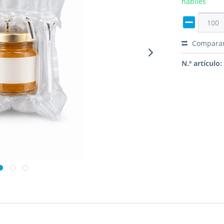
hábiles
Compara
N.º artículo: