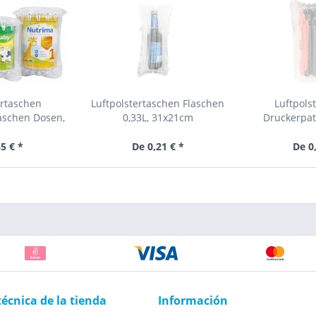
ertaschen
Luftpolstertaschen Flaschen
Luftpols
aschen Dosen,
0,33L, 31x21cm
Druckerpat
33cm
27x
5 € *
De 0,21 € *
De 0
técnica de la tienda
Información