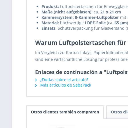
Produkt:
Luftpolstertaschen für Einweggläse
Maße (nicht aufgeblasen):
ca.
21 x 21 cm
Kammersystem:
8-Kammer-Luftpolster
mit 
Material:
hochwertige
LDPE-Folie
(ca.
65 µm
Einsatz:
Schutzverpackung für Glasversand (Ho
Warum Luftpolstertaschen für 
Im Vergleich zu Karton-Inlays, Papierfüllmateri
sind eine wirtschaftliche Lösung für profession
Enlaces de continuación a "Luftpol
¿Dudas sobre el artículo?
Más artículos de SebaPack
Otros clientes también compraron
Otros cl