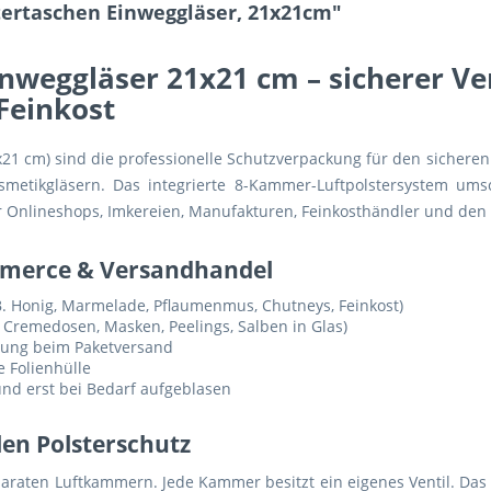
tertaschen Einweggläser, 21x21cm"
inweggläser 21x21 cm – sicherer Ve
Feinkost
x21 cm) sind die professionelle Schutzverpackung für den sicher
smetikgläsern. Das integrierte 8-Kammer-Luftpolstersystem ums
r Onlineshops, Imkereien, Manufakturen, Feinkosthändler und den
ommerce & Versandhandel
B. Honig, Marmelade, Pflaumenmus, Chutneys, Feinkost)
. Cremedosen, Masken, Peelings, Salben in Glas)
tung beim Paketversand
 Folienhülle
 und erst bei Bedarf aufgeblasen
n Polsterschutz
araten Luftkammern. Jede Kammer besitzt ein eigenes Ventil. Das s