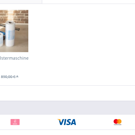
olstermaschine
890,00 € *