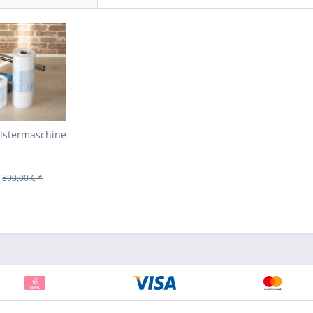
olstermaschine
890,00 € *