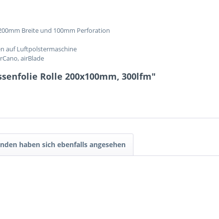
m, 200mm Breite und 100mm Perforation
sen auf Luftpolstermaschine
irCano, airBlade
ssenfolie Rolle 200x100mm, 300lfm"
nden haben sich ebenfalls angesehen