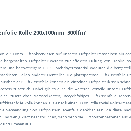
enfolie Rolle 200x100mm, 300lfm"
0mm x 100mm Luftpolsterkissen auf unseren Luftpolstermaschinen airPean
e hergestellten Luftpolster werden zur effekten Füllung von Hohlräu
stem und hochwertigem HDPE- Mehrlayermaterial, wodurch die hergestellt
lsterkissen Folien anderer Hersteller. Die platzsparende Luftkissenfolie R
ustheit der Luftkissenfolie können die einzelnen Luftpolsterkissen schnell
ess zusätzlich. Dabei gilt es auch die weiteren Vorteile unserer Luftki
ne zusätzlichen Versandkosten; Recyclefähiges Luftkissenfolie Materi
ftkissenfolie Rolle können aus einer kleinen 300m Rolle soviel Polstermater
die Verwendung von Luftpolstern ebenfalls dankbar sein, da diese nac
n und wenig Platz beanspruchen, denn denn die Luftpolster bestehen aus 99
er und Umwelt aus!