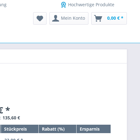
ung
Hochwertige Produkte
Mein Konto
0,00 € *
€ *
s:
135,60 €
Stückpreis
Rabatt (%)
Ersparnis