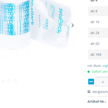
ab
4
ab
8
ab
16
ab
24
ab
60
ab
164
inkl. MwSt.
zzg
Sofort ver
Vergleic
Artikel-Nr.: