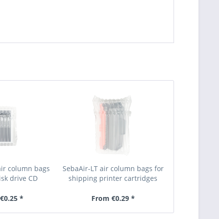
ir column bags
SebaAir-LT air column bags for
isk drive CD
shipping printer cartridges
€0.25 *
From €0.29 *