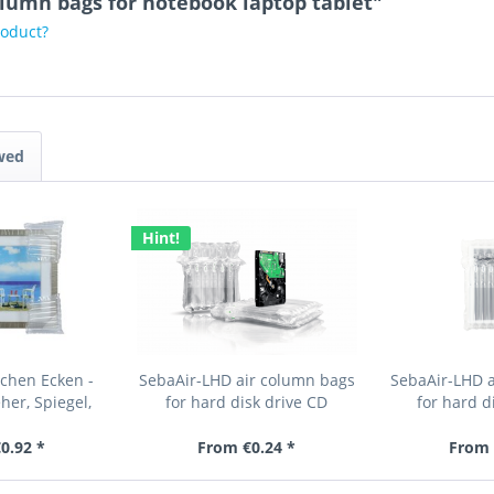
olumn bags for notebook laptop tablet"
roduct?
wed
Hint!
schen Ecken -
SebaAir-LHD air column bags
SebaAir-LHD a
her, Spiegel,
for hard disk drive CD
for hard d
r), 24x33cm
0.92 *
From €0.24 *
From 