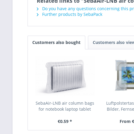
Related links to "SebaAir-LNB air c
Do you have any questions concerning this p
Further products by SebaPack
Customers also bought
Customers also vie
SebaAir-LNB air column bags
Luftpolsterta
for notebook laptop tablet
Bilder, Fernse
Monitor (4e
€0.59 *
From €