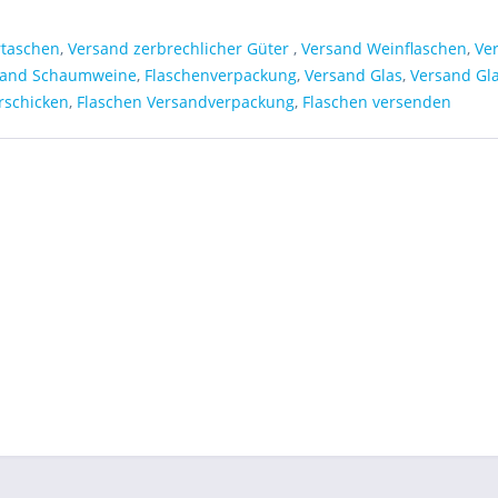
rtaschen
,
Versand zerbrechlicher Güter
,
Versand Weinflaschen
,
Ve
sand Schaumweine
,
Flaschenverpackung
,
Versand Glas
,
Versand Gl
rschicken
,
Flaschen Versandverpackung
,
Flaschen versenden