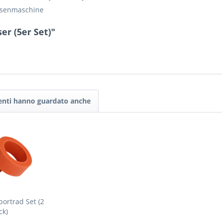
issenmaschine
er (5er Set)"
tenti hanno guardato anche
ortrad Set (2
ck)