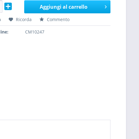
Aggiungi al carrello
a
Ricorda
Commento
ine:
CM10247