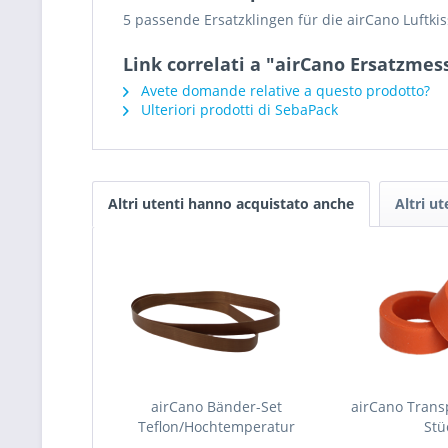
5 passende Ersatzklingen für die airCano Luftk
Link correlati a "airCano Ersatzmess
Avete domande relative a questo prodotto?
Ulteriori prodotti di SebaPack
Altri utenti hanno acquistato anche
Altri u
airCano Bänder-Set
airCano Transp
Teflon/Hochtemperatur
Stü